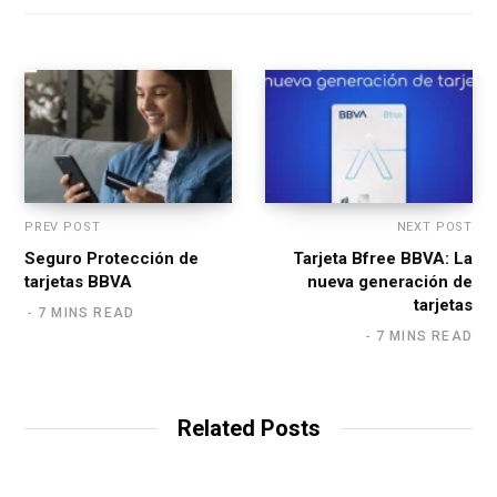
i
t
e
PREV POST
NEXT POST
Seguro Protección de
Tarjeta Bfree BBVA: La
tarjetas BBVA
nueva generación de
tarjetas
7 MINS READ
7 MINS READ
Related Posts