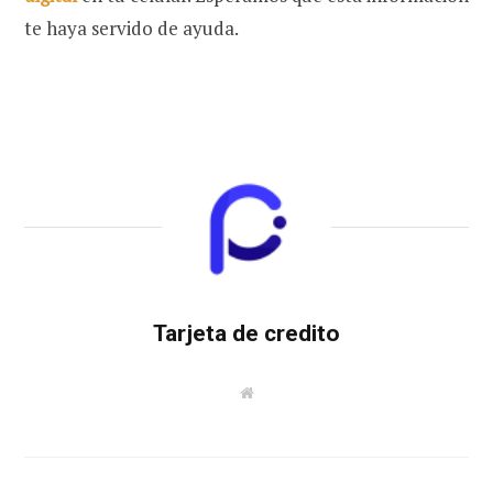
te haya servido de ayuda.
Tarjeta de credito
W
e
b
s
i
t
e