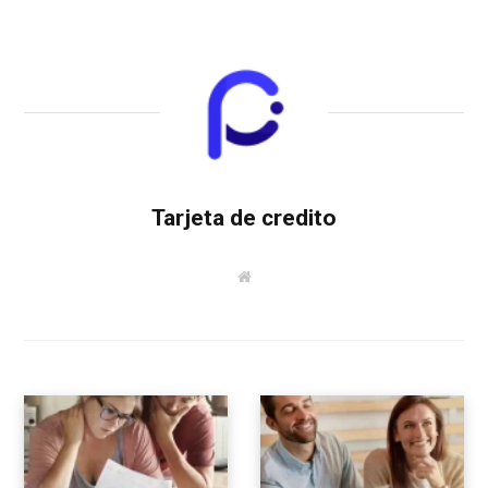
Tarjeta de credito
W
e
b
s
i
t
e