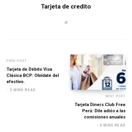
Tarjeta de credito
W
e
b
s
i
t
e
PREV POST
Tarjeta de Débito Visa
Clásica BCP: Olvídate del
efectivo.
5 MINS READ
NEXT POST
Tarjeta Diners Club Free
Perú: Dile adiós a las
comisiones anuales
6 MINS READ