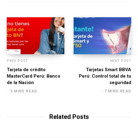
i
t
e
PREV POST
NEXT POST
Tarjeta de crédito
Tarjetas Smart BBVA
MasterCard Perú: Banco
Perú: Control total de tu
de la Nación
seguridad
5 MINS READ
7 MINS READ
Related Posts