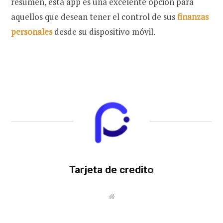
resumen, esta app es una excelente opción para
aquellos que desean tener el control de sus
finanzas
personales
desde su dispositivo móvil.
Tarjeta de credito
W
e
b
s