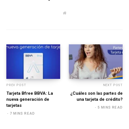
W
e
b
s
i
t
e
PREV POST
NEXT POST
Tarjeta Bfree BBVA: La
¿Cuáles son las partes de
nueva generación de
una tarjeta de crédito?
tarjetas
5 MINS READ
7 MINS READ