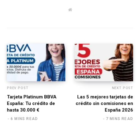
W
e
b
s
i
t
e
PREV POST
NEXT POST
Tarjeta Platinum BBVA
Las 5 mejores tarjetas de
España: Tu crédito de
crédito sin comisiones en
hasta 30.000 €
España 2026
6 MINS READ
7 MINS READ