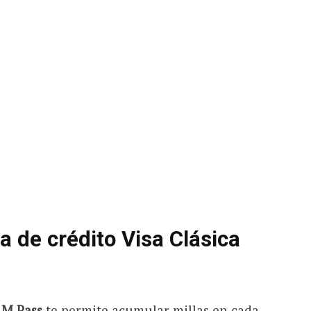
ta de crédito Visa Clásica
AM Pass
te permite acumular millas en cada