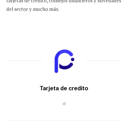
tarjetas de crédito, consejos financieros y novedades
del sector y mucho más.
Tarjeta de credito
W
e
b
s
i
t
e