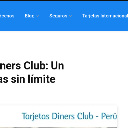
ócenos
Blog
Seguros
Tarjetas Internaciona
iners Club: Un
s sin límite