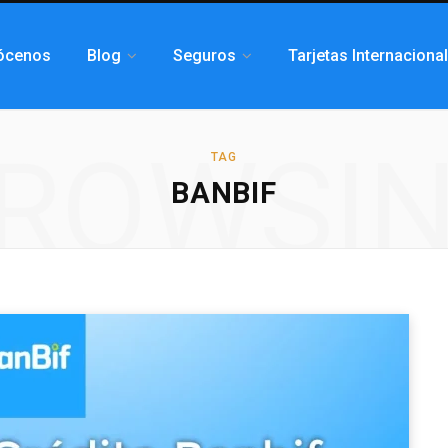
ócenos
Blog
Seguros
Tarjetas Internaciona
ROWSI
TAG
BANBIF